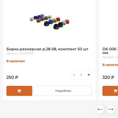
Бирка размерная р.28-58, комплект 50 шт
D6-006
мм
Артикул : 00009590
Артикул :
В наличии
В налич
-
+
250 ₽
320 ₽
Подробнее