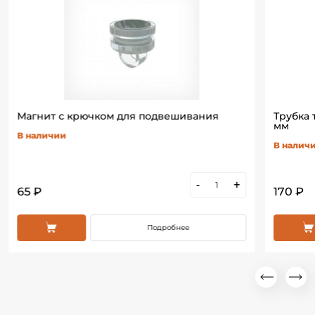
Магнит с крючком для подвешивания
Трубка
мм
В наличии
В налич
-
+
65 ₽
170 ₽
Подробнее