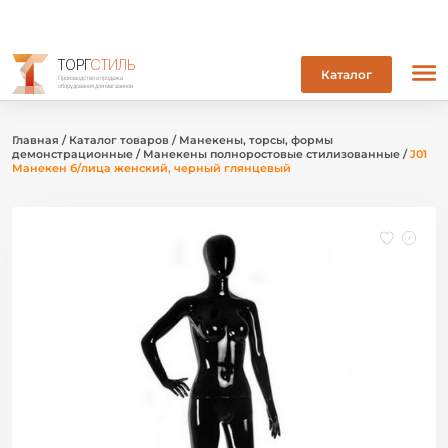
ТОРГ
СТИЛЬ
Каталог
Производство и продажа
оборудования для магазинов
Главная
/
Каталог товаров
/
Манекены, торсы, формы
демонстрационные
/
Манекены полноростовые стилизованные
/
J01
Манекен б/лица женский, черный глянцевый