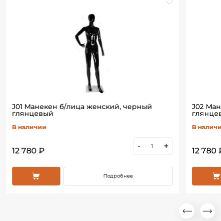
J01 Манекен б/лица женский, черный
J02 Ма
глянцевый
глянце
В наличии
В налич
-
+
12 780 ₽
12 780 
Подробнее