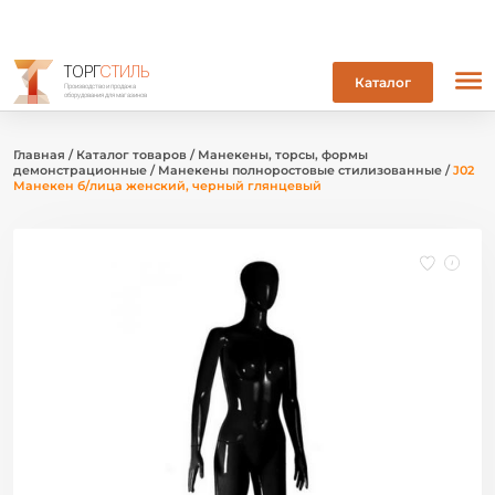
ТОРГ
СТИЛЬ
Каталог
Производство и продажа
оборудования для магазинов
Главная
/
Каталог товаров
/
Манекены, торсы, формы
демонстрационные
/
Манекены полноростовые стилизованные
/
J02
Манекен б/лица женский, черный глянцевый