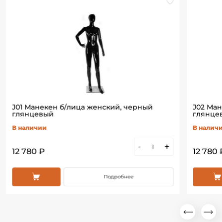
J01 Манекен б/лица женский, черный
J02 Ма
глянцевый
глянце
В наличии
В налич
-
+
12 780 ₽
12 780 
Подробнее