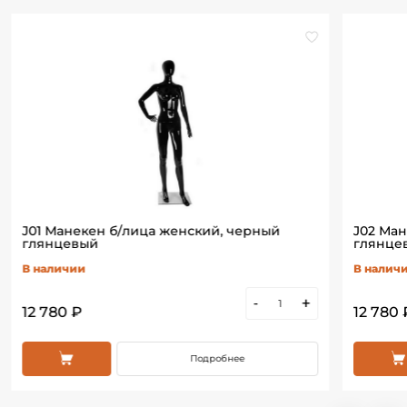
J01 Манекен б/лица женский, черный
J02 Ма
глянцевый
глянце
В наличии
В налич
-
+
12 780 ₽
12 780 
Подробнее