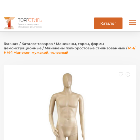
ТОРГ
СТИЛЬ
Каталог
Производство и продажа
оборудования для магазинов
Главная
/
Каталог товаров
/
Манекены, торсы, формы
демонстрационные
/
Манекены полноростовые стилизованные
/
M-1/
НМ-1 Манекен мужской, телесный