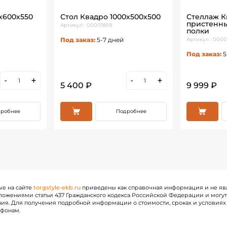
х600х550
Стол Квадро 1000х500х500
Стеллаж К
пристенны
Артикул : 00009818
полки
Под заказ:
5-7 дней
Артикул : 000
Под заказ:
5
-
+
-
+
5 400 ₽
9 999 ₽
робнее
Подробнее
ые на сайте
torgstyle-ekb.ru
приведены как справочная информация и не яв
ожениями статьи 437 Гражданского кодекса Российской Федерации и могу
ия. Для получения подробной информации о стоимости, сроках и условиях 
ефонам.