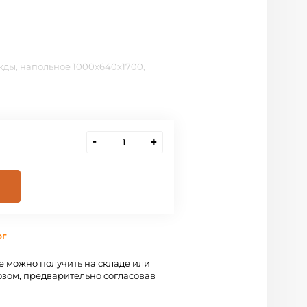
жды, напольное 1000х640х1700,
-
+
рг
 можно получить на складе или
зом, предварительно согласовав