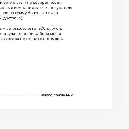
лной оплате и по доверенности.
силами компании за счет покупателя.
казе на сумму более 100 тыс.р
/1 доставка).
вым автомобилем от 500 рублей.
ит от удаленности района места
ка товара не входит в стоимость
металл, стекло 6мм