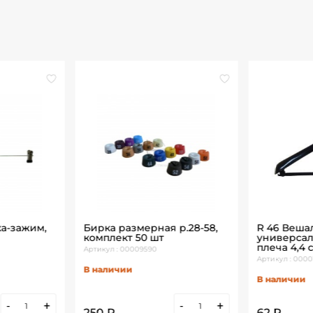
ка-зажим,
Бирка размерная р.28-58,
R 46 Веша
комплект 50 шт
универсал
плеча 4,4 
Артикул : 00009590
Артикул : 0000
В наличии
В наличии
-
+
-
+
250 ₽
62 ₽