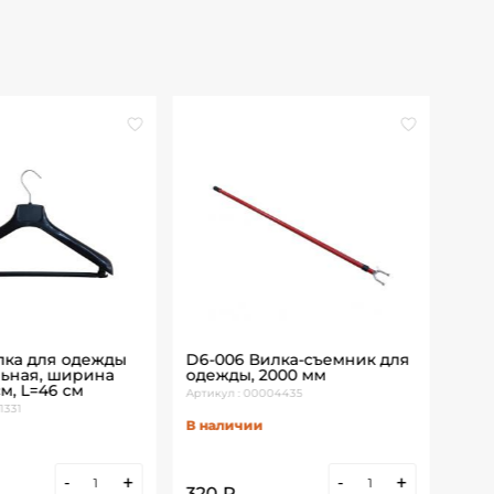
лка для одежды
D6-006 Вилка-съемник для
KVC
ьная, ширина
одежды, 2000 мм
цин
см, L=46 см
Артикул : 00004435
Артик
1331
В наличии
В н
-
+
-
+
320 ₽
32 