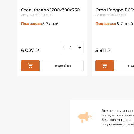
Стол Квадро 1200х700х750
Стол Квадро 1100
Артикул : 00009820
Артикул : 00009819
Под заказ:
5-7 дней
Под заказ:
5-7 дней
+
-
+
6 027 ₽
5 811 ₽
Подробнее
Под
Все цены, указанн
определяемой пол
без предупрежден
по указанным тел