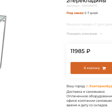
2перекладины
Артикул : 00006470
Под заказ:
5-7 дней
Вешало Квадро-2, для оде
2перекладины
Показать описание
11985 ₽
В корзину
Ваш город:
г. Екатеринбу
Доставка и самовывоз:
Оплаченное оборудование
офисе компании самовыво
время и дату со складов.