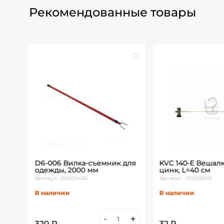
Рекомендованные товары
ды
D6-006 Вилка-съемник для
KVC 140-E Вешал
а
одежды, 2000 мм
цинк, L=40 см
Артикул : 00004435
Артикул : 00003690
В наличии
В наличии
+
-
+
320 ₽
32 ₽