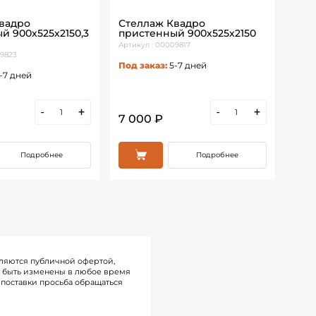
вадро
Стеллаж Квадро
Сте
й 900х525х2150,3
пристенный 900х525х2150
800
Артикул : 00009817
Артик
09823
Под заказ:
5-7 дней
Под 
-7 дней
-
+
-
+
7 000 ₽
10 
Подробнее
Подробнее
ляются публичной офертой,
т быть изменены в любое время
поставки просьба обращаться