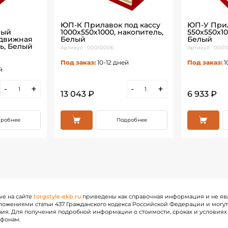
ЮП-К Прилавок под кассу
ЮП-У Прил
ный
1000х550х1000, накопитель,
550х550х10
ыдвижная
Белый
Белый
ь, Белый
Артикул : 00010006
Артикул : 000
Под заказ:
10-12 дней
Под заказ:
1
й
-
+
-
+
13 043 ₽
6 933 ₽
робнее
Подробнее
ые на сайте
torgstyle-ekb.ru
приведены как справочная информация и не яв
ожениями статьи 437 Гражданского кодекса Российской Федерации и могу
ия. Для получения подробной информации о стоимости, сроках и условиях 
ефонам.