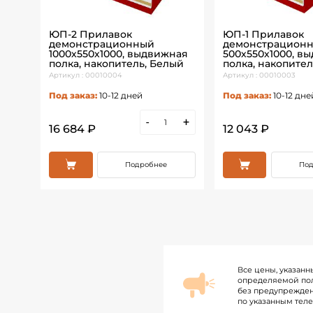
500,
ЮП-2 Прилавок
ЮП-1 Прилавок
.
демонстрационный
демонстрацион
ый
1000х550х1000, выдвижная
500х550х1000, в
полка, накопитель, Белый
полка, накопител
Артикул : 00010004
Артикул : 00010003
Под заказ:
10-12 дней
Под заказ:
10-12 дне
+
-
+
16 684 ₽
12 043 ₽
Подробнее
Под
Все цены, указанн
определяемой пол
без предупрежден
по указанным тел