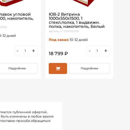
авок угловой
ЮВ-2 Витрина
ЮВ-
00, накопитель,
1000х550х1500, 1
850х
стекл.полка, 1 выдвижн.
нак
полка, накопитель, Белый
10005
Артик
Артикул : 00010000
0-12 дней
Под 
Под заказ:
10-12 дней
-
+
-
+
18 799 ₽
19 
Подробнее
Подробнее
ляются публичной офертой,
т быть изменены в любое время
поставки просьба обращаться