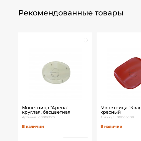
Рекомендованные товары
е,
Монетница "Арена"
Монетница "Квад
круглая, бесцветная
красный
Артикул : 00006007
Артикул : 00006008
В наличии
В наличии