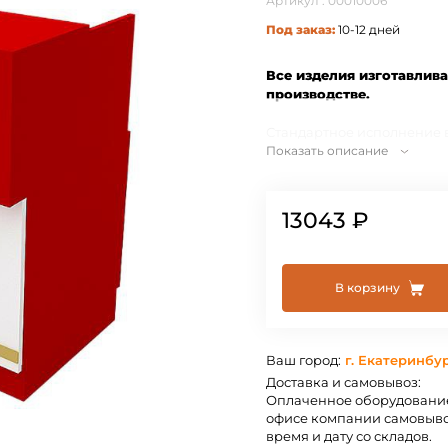
Артикул : 00010006
Под заказ:
10-12 дней
Все изделия изготавлив
производстве.
Стандартное исполнение 
Показать описание
Красный с использование
стекло полированное 6мм
По Вашему запросу возм
13043 ₽
индивидуальным размера
МДФ
(орех, лайм, титан, м
Нестандартное исполнени
индивидуально.
В корзину
Вся продукция отгружаетс
Упаковывается в гофрокар
Ваш город:
г. Екатеринбу
Доставка и самовывоз:
Оплаченное оборудование
офисе компании самовыво
время и дату со складов.