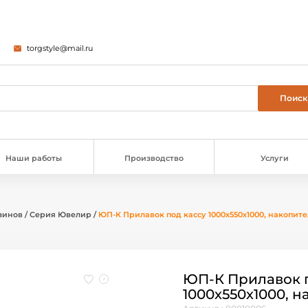
torgstyle@mail.ru
Наши работы
Производство
Услуги
зинов
/
Серия Ювелир
/
ЮП-К Прилавок под кассу 1000х550х1000, накопите
ЮП-К Прилавок п
1000х550х1000, 