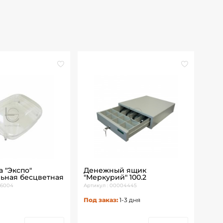
 "Экспо"
Денежный ящик
СМ-
ьная бесцветная
"Меркурий" 100.2
d-6
06004
Артикул : 00004445
Артик
Под заказ:
1-3 дня
В н