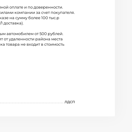
лной оплате и по доверенности.
силами компании за счет покупателя.
казе на сумму более 100 тыс.р
/1 доставка).
вым автомобилем от 500 рублей.
ит от удаленности района места
ка товара не входит в стоимость
ЛДСП