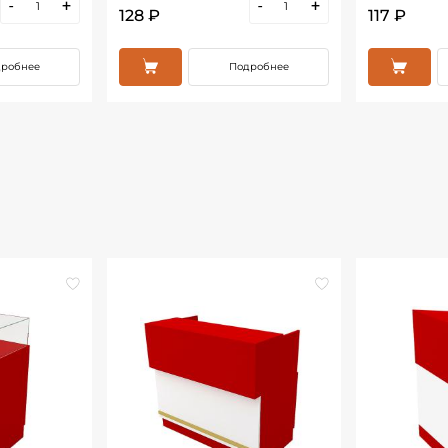
-
+
-
+
128 ₽
117 ₽
робнее
Подробнее