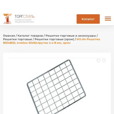
ТОРГ
СТИЛЬ
Каталог
Производство и продажа
оборудования для магазинов
Главная
/
Каталог товаров
/
Решетки торговые и аксессуары
/
Решетки торговые
/
Решетки торговые (хром)
/
MS-04 Решетка
800х800, ячейка 50х50,пруток 4 и 8 мм, хром