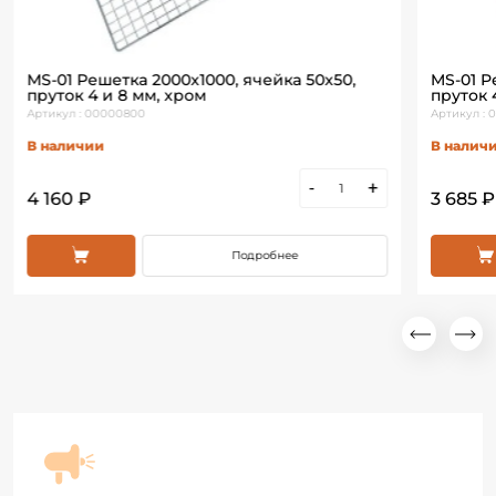
MS-01 Решетка 2000х1000, ячейка 50х50,
MS-01 Р
пруток 4 и 8 мм, хром
пруток 
Артикул : 00000800
Артикул : 
В наличии
В налич
-
+
4 160 ₽
3 685 ₽
Подробнее