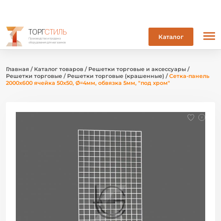
ТОРГ
СТИЛЬ
Каталог
Производство и продажа
оборудования для магазинов
Главная
/
Каталог товаров
/
Решетки торговые и аксессуары
/
Решетки торговые
/
Решетки торговые (крашенные)
/
Сетка-панель
2000х600 ячейка 50х50, Ø=4мм, обвязка 5мм, "под хром"