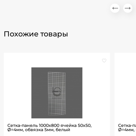
Похожие товары
Сетка-панель 1000х800 ячейка 50х50,
Сетка-п
Ø=4мм, обвязка 5мм, белый
Ø=4мм, 