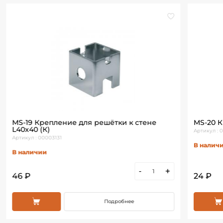
MS-19 Крепление для решётки к стене
MS-20 К
L40х40 (К)
Артикул : 
Артикул : 00003131
В налич
В наличии
-
+
46 ₽
24 ₽
Подробнее