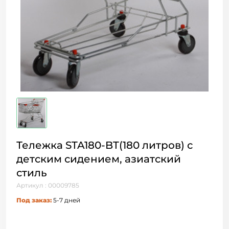
Тележка STA180-BT(180 литров) с
детским сидением, азиатский
стиль
Артикул : 00009785
Под заказ:
5-7 дней