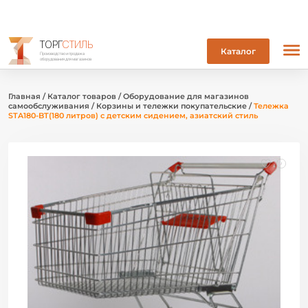
ТОРГ
СТИЛЬ
Каталог
Производство и продажа
оборудования для магазинов
Главная
/
Каталог товаров
/
Оборудование для магазинов
самообслуживания
/
Корзины и тележки покупательские
/
Тележка
STA180-BT(180 литров) с детским сидением, азиатский стиль