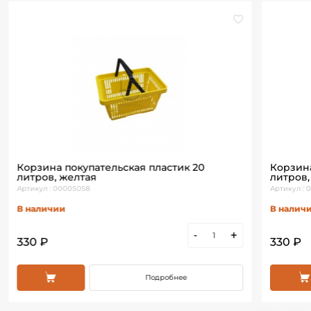
Корзина покупательская пластик 20
Корзина
литров, желтая
литров
Артикул : 00005058
Артикул :
В наличии
В налич
-
+
330 ₽
330 ₽
Подробнее