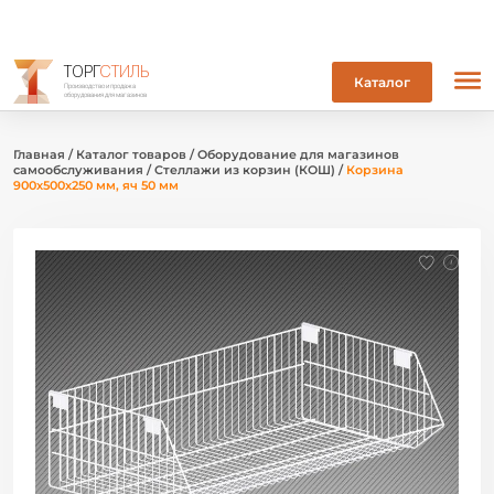
ТОРГ
СТИЛЬ
Каталог
Производство и продажа
оборудования для магазинов
Главная
/
Каталог товаров
/
Оборудование для магазинов
самообслуживания
/
Стеллажи из корзин (КОШ)
/
Корзина
900х500х250 мм, яч 50 мм