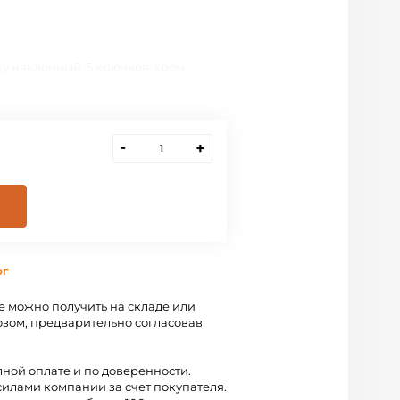
у наклонный, 5 крючков, хром
-
+
рг
 можно получить на складе или
зом, предварительно согласовав
лной оплате и по доверенности.
силами компании за счет покупателя.