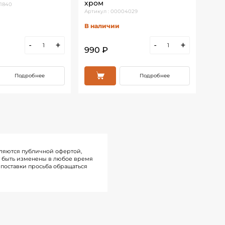
хром
дву
01840
Артикул : 00004029
Артик
В наличии
В н
-
+
-
+
990 ₽
675
Подробнее
Подробнее
ляются публичной офертой,
т быть изменены в любое время
поставки просьба обращаться