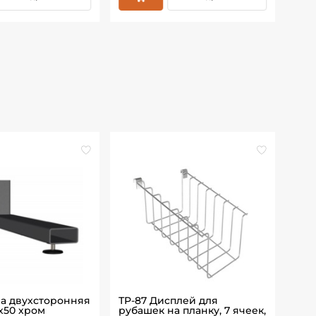
ра двухсторонняя
ТР-87 Дисплей для
ТР-
х50 хром
рубашек на планку, 7 ячеек,
Z-о