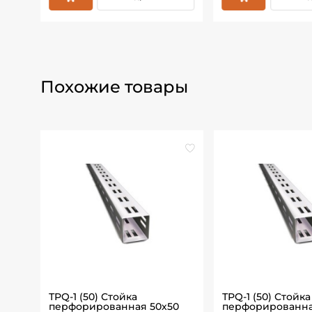
Похожие товары
а с
ТРQ-1 (50) Стойка
ТРQ-1 (50) Стойка
перфорированная 50х50
перфорированна