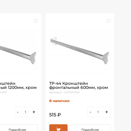
нштейн
ТР-44 Кронштейн
ТР-
ый 1200мм, хром
фронтальный 600мм, хром
фро
1457
Артикул : 00001459
Артик
В наличии
В н
-
+
-
+
515 ₽
600
Подробнее
Подробнее