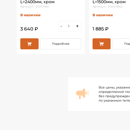
L=2400мм, хром
L=1500мм, хром
Артикул : 00001841
Артикул : 00001842
В наличии
В наличии
+
-
+
3 640 ₽
1 885 ₽
Подробнее
Под
Все цены, указанн
определяемой пол
без предупрежден
по указанным тел