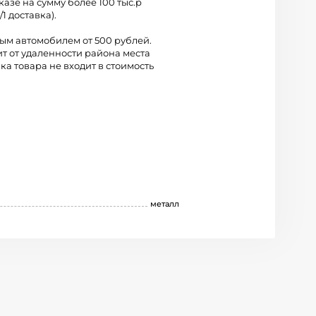
казе на сумму более 100 тыс.р
/1 доставка).
вым автомобилем от 500 рублей.
ит от удаленности района места
ка товара не входит в стоимость
металл