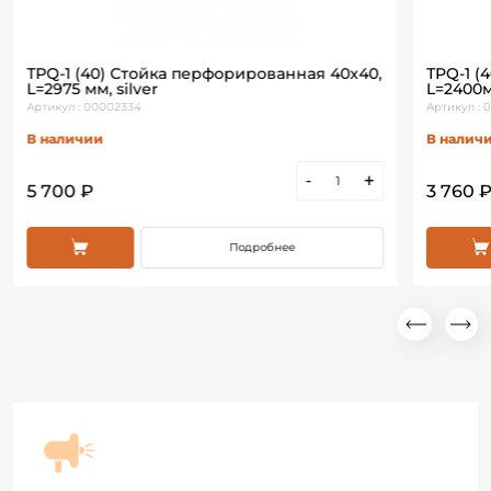
ТРQ-1 (40) Стойка перфорированная 40х40,
ТРQ-1 (
L=2975 мм, silver
L=2400м
Артикул : 00002334
Артикул : 
В наличии
В налич
-
+
5 700 ₽
3 760 
Подробнее