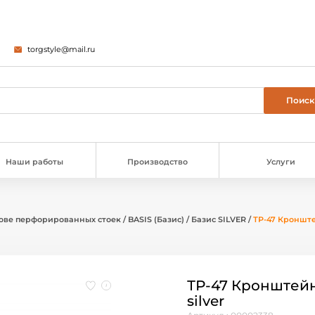
torgstyle@mail.ru
Наши работы
Производство
Услуги
ове перфорированных стоек
/
BASIS (Базис)
/
Базис SILVER
/
ТР-47 Кронште
ТР-47 Кронштейн
silver