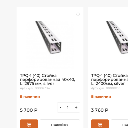
ТРQ-1 (40) Стойка
ТРQ-1 (40) Стойка
перфорированная 40х40,
перфорированна
L=2975 мм, silver
L=2400мм, silver
Артикул : 00002334
Артикул : 00001830
В наличии
В наличии
+
-
+
5 700 ₽
3 760 ₽
Подробнее
Под