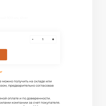
ый 900 мм, silver
-
+
рг
 можно получить на складе или
зом, предварительно согласовав
лной оплате и по доверенности.
силами компании за счет покупателя.