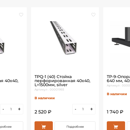
ТРQ-1 (40) Стойка
ТР-9-Опор
я 40х40,
перфорированная 40х40,
640 мм, 40
L=1500мм, silver
Артикул : 0000
Артикул : 00001993
В наличии
В наличии
-
+
-
+
2 520 ₽
1 740 ₽
робнее
Подробнее