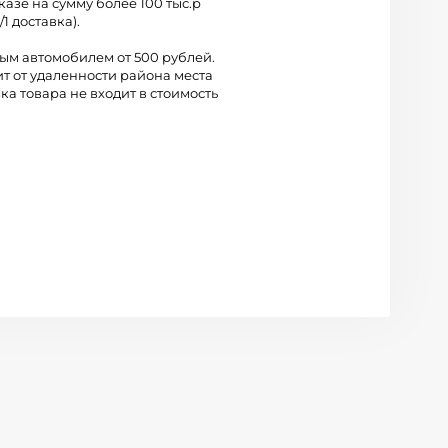
казе на сумму более 100 тыс.р
/1 доставка).
вым автомобилем от 500 рублей.
ит от удаленности района места
ка товара не входит в стоимость