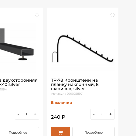
а двухсторонняя
ТР-78 Кронштейн на
ТР-
х40 silver
планку наклонный, 8
Z-о
шариков, silver
дву
1994
Артикул : 00005897
Артик
В наличии
В н
-
+
-
+
240 ₽
660
Подробнее
Подробнее