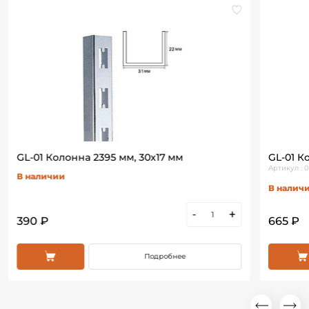
GL-01 Колонна 2395 мм, 30х17 мм
GL-01 К
Артикул :
В наличии
В налич
-
+
390 ₽
665 ₽
Подробнее