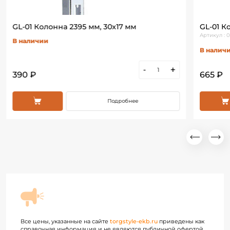
GL-01 Колонна 2395 мм, 30х17 мм
GL-01 К
Артикул :
В наличии
В налич
-
+
390 ₽
665 ₽
Подробнее
Все цены, указанные на сайте
torgstyle-ekb.ru
приведены как
справочная информация и не являются публичной офертой,