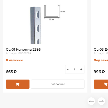
GL-01 Колонна 2395
GL-03 Д
Артикул : 00002824
Артикул :
В наличии
Под зака
-
+
665 ₽
996 ₽
Подробнее