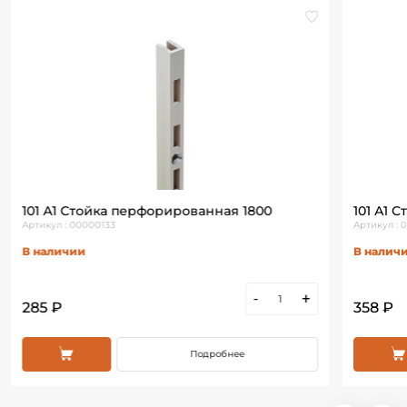
101 А1 Стойка перфорированная 1800
101 А1 
Артикул : 00000133
Артикул : 
В наличии
В налич
-
+
285 ₽
358 ₽
Подробнее