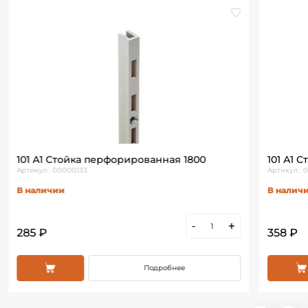
101 А1 Стойка перфорированная 1800
101 А1 
Артикул : 00000133
Артикул : 
В наличии
В налич
-
+
285 ₽
358 ₽
Подробнее