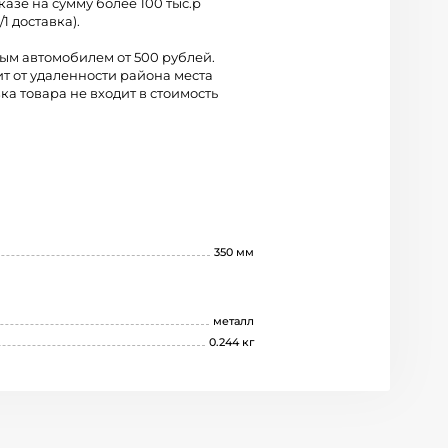
казе на сумму более 100 тыс.р
/1 доставка).
вым автомобилем от 500 рублей.
ит от удаленности района места
ка товара не входит в стоимость
350 мм
металл
0.244 кг