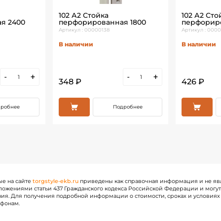
102 А2 Стойка
102 А2 Сто
я 2400
перфорированная 1800
перфорир
Артикул : 00000138
Артикул : 000
В наличии
В наличии
-
+
-
+
348 ₽
426 ₽
робнее
Подробнее
ые на сайте
torgstyle-ekb.ru
приведены как справочная информация и не яв
ожениями статьи 437 Гражданского кодекса Российской Федерации и могу
ия. Для получения подробной информации о стоимости, сроках и условиях 
ефонам.