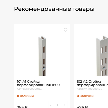
Рекомендованные товары
мм
101 А1 Стойка
102 А2 Стойка
перфорированная 1800
перфорированна
Артикул : 00000133
Артикул : 00000104
В наличии
В наличии
+
-
+
285 ₽
426 ₽