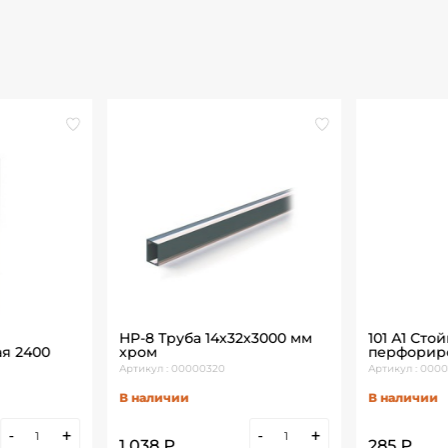
HP-8 Труба 14х32х3000 мм
101 А1 Стой
я 2400
хром
перфориро
Артикул : 00000320
Артикул : 0000
В наличии
В наличии
-
+
-
+
1 038 ₽
285 ₽