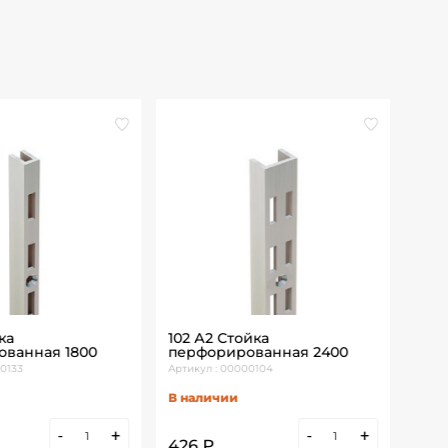
ка
102 А2 Стойка
HP-
ванная 1800
перфорированная 2400
хро
0133
Артикул : 00000104
Артик
В наличии
В н
-
+
-
+
426 ₽
1 0