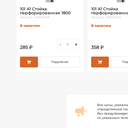
в
101 А1 Стойка
101 А1 Стойка
419
перфорированная 1800
перфорированна
Артикул : 00000133
Артикул : 00000103
В наличии
В наличии
+
-
+
285 ₽
358 ₽
Подробнее
Под
Все цены, указанн
определяемой пол
без предупрежден
по указанным тел