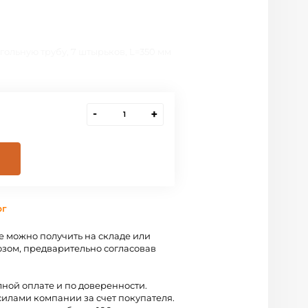
ольную трубу, 7 штырьков, L=350 мм
-
+
рг
 можно получить на складе или
зом, предварительно согласовав
лной оплате и по доверенности.
силами компании за счет покупателя.