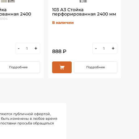
йка
103 А3 Стойка
103
ованная 2400
перфорированная 2400 мм
пер
00104
В наличии
В н
-
+
-
+
888 ₽
662
Подробнее
Подробнее
ляются публичной офертой,
т быть изменены в любое время
поставки просьба обращаться