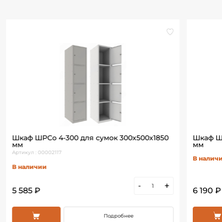
Шкаф ШРСо 4-300 для сумок 300х500х1850
Шкаф Ш
мм
мм
Артикул : 00002117
В налич
В наличии
-
+
5 585 ₽
6 190 ₽
Подробнее