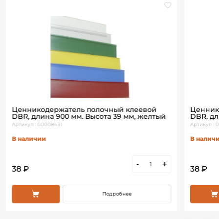
Ценникодержатель полочный клеевой
Ценник
DBR, длина 900 мм. Высота 39 мм, желтый
DBR, дл
Артикул : 00008431
Артикул : 
В наличии
В налич
-
+
38 ₽
38 ₽
Подробнее