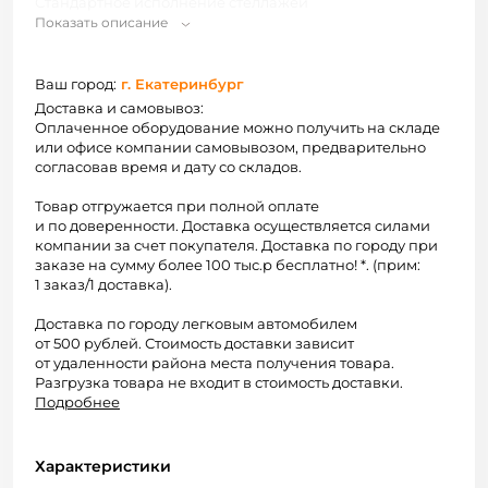
Стандартное исполнение стеллажей
Показать описание
из
белого
ЛДСП. Торцы ЛДСП обработаны кромкой
ПВХ 0,4 мм.
Ваш город:
г. Екатеринбург
Изделия отгружаются в разобранном виде. Упаковка:
гофрокартон. Схема сборки предоставляется.
Доставка и самовывоз:
Оплаченное оборудование можно получить на складе
По Вашему запросу возможно изготовление
или офисе компании самовывозом, предварительно
согласовав время и дату со складов.
изделий по индивидуальным размерам, в других
декорах ЛДСП.
Товар отгружается при полной оплате
Нестандартное исполнение изделий рассчитывается
и по доверенности. Доставка осуществляется силами
индивидуально.
компании за счет покупателя. Доставка по городу при
заказе на сумму более 100 тыс.р бесплатно! *. (прим:
1 заказ/1 доставка).
Доставка по городу легковым автомобилем
от 500 рублей. Стоимость доставки зависит
от удаленности района места получения товара.
Разгрузка товара не входит в стоимость доставки.
Подробнее
Характеристики