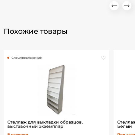
Похожие товары
Спецпредложение
Стеллаж для выкладки образцов,
Стеллаж
выставочный экземпляр
Белый
В наличии
Под зака