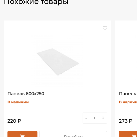
Похожие товары
Панель 600х250
Панель
В наличии
В налич
-
+
220 ₽
273 ₽
Подробнее