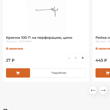
Крючок 100 П на перфорацию, цинк
Рейка н
Артикул : 00005665
Артикул : 
В наличии
В налич
-
+
27 ₽
445 ₽
Подробнее