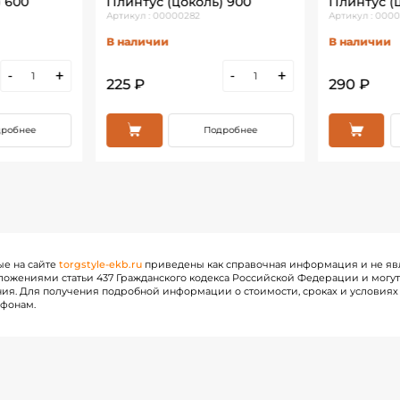
) 600
Плинтус (цоколь) 900
Плинтус (ц
Артикул : 00000282
Артикул : 000
В наличии
В наличии
-
+
-
+
225 ₽
290 ₽
робнее
Подробнее
ые на сайте
torgstyle-ekb.ru
приведены как справочная информация и не яв
ожениями статьи 437 Гражданского кодекса Российской Федерации и могу
ия. Для получения подробной информации о стоимости, сроках и условиях 
ефонам.