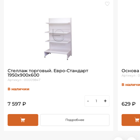
Стеллаж торговый. Евро-Стандарт
Основа 
1950х900х600
Артикул :
Артикул : 00009847
В налич
В наличии
-
+
7 597 ₽
629 ₽
Подробнее