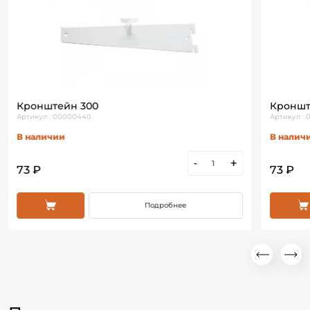
Кронштейн 300
Кроншт
Артикул : 00000440
Артикул :
В наличии
В налич
-
+
73 ₽
73 ₽
Подробнее