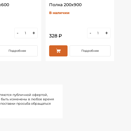
х600
Полка 200х900
Пол
В наличии
В н
-
+
-
+
328 ₽
436
Подробнее
Подробнее
ляются публичной офертой,
т быть изменены в любое время
поставки просьба обращаться