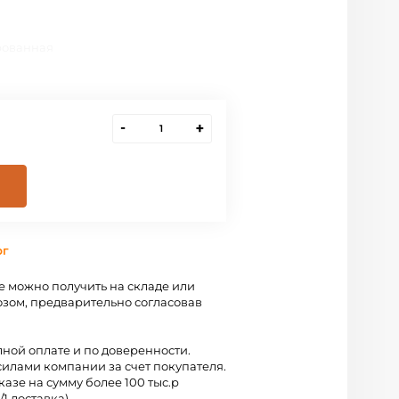
рованная
-
+
рг
 можно получить на складе или
зом, предварительно согласовав
лной оплате и по доверенности.
силами компании за счет покупателя.
казе на сумму более 100 тыс.р
/1 доставка).