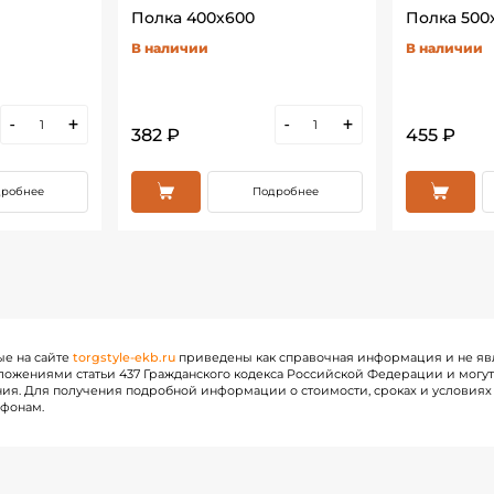
Полка 400х600
Полка 500
В наличии
В наличии
-
+
-
+
382 ₽
455 ₽
робнее
Подробнее
ые на сайте
torgstyle-ekb.ru
приведены как справочная информация и не яв
ожениями статьи 437 Гражданского кодекса Российской Федерации и могу
ия. Для получения подробной информации о стоимости, сроках и условиях 
ефонам.