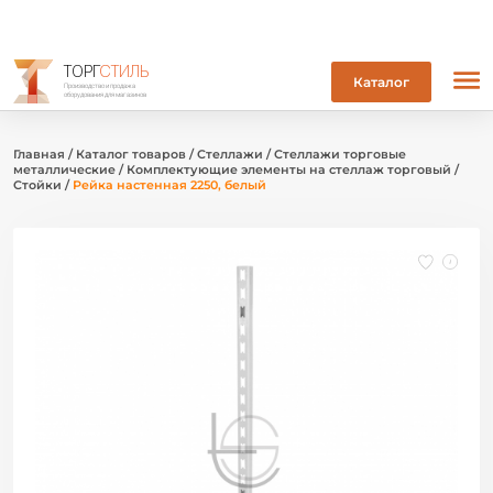
ТОРГ
СТИЛЬ
Каталог
Производство и продажа
оборудования для магазинов
Главная
/
Каталог товаров
/
Стеллажи
/
Стеллажи торговые
металлические
/
Комплектующие элементы на стеллаж торговый
/
Стойки
/
Рейка настенная 2250, белый