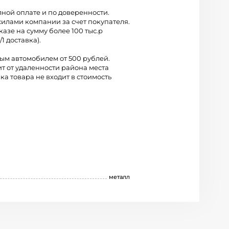
лной оплате и по доверенности.
силами компании за счет покупателя.
казе на сумму более 100 тыс.р
/1 доставка).
вым автомобилем от 500 рублей.
ит от удаленности района места
ка товара не входит в стоимость
металл