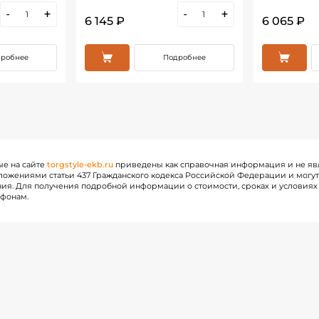
-
+
-
+
6 145 ₽
6 065 ₽
робнее
Подробнее
ые на сайте
torgstyle-ekb.ru
приведены как справочная информация и не яв
ожениями статьи 437 Гражданского кодекса Российской Федерации и могу
ия. Для получения подробной информации о стоимости, сроках и условиях 
ефонам.