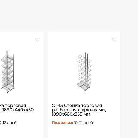
ка торговая
СТ-13 Стойка торговая
СТА-
, 1890х440х450
разборная с крючками,
раз
1890х660х355 мм
180
0-12 дней
Под заказ:
10-12 дней
Под 