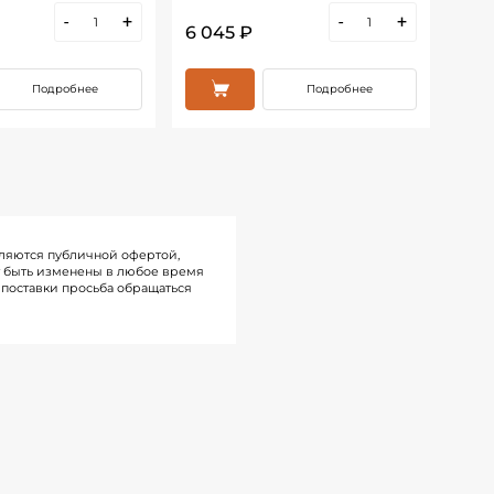
-
+
-
+
6 045 ₽
5 0
Подробнее
Подробнее
ляются публичной офертой,
т быть изменены в любое время
поставки просьба обращаться