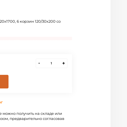
0х1700, 6 корзин 120/30х200 со
-
+
рг
 можно получить на складе или
зом, предварительно согласовав