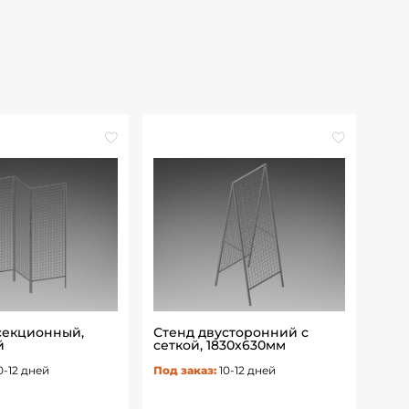
 секционный,
Стенд двусторонний с
Сто
й
сеткой, 1830х630мм
150
0-12 дней
Под заказ:
10-12 дней
Под 