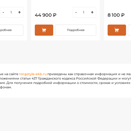
-
+
-
+
44 900 ₽
8 100 ₽
робнее
Подробнее
ые на сайте
torgstyle-ekb.ru
приведены как справочная информация и не яв
ожениями статьи 437 Гражданского кодекса Российской Федерации и могу
ия. Для получения подробной информации о стоимости, сроках и условиях 
ефонам.