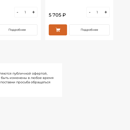
-
+
-
+
5 705 ₽
18 
Подробнее
Подробнее
ляются публичной офертой,
т быть изменены в любое время
поставки просьба обращаться