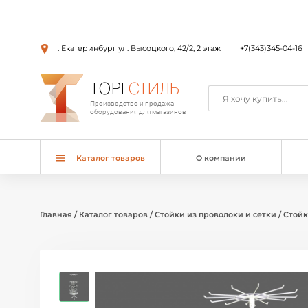
г. Екатеринбург ул. Высоцкого, 42/2, 2 этаж
+7(343)345-04-16
ТОРГ
СТИЛЬ
Производство и продажа
оборудования для магазинов
Каталог товаров
О компании
Главная
/
Каталог товаров
/
Стойки из проволоки и сетки
/
Стойк