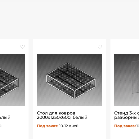
Стол для ковров
Стенд 3-х
белый
2000х1250х600, белый
разборны
й
Под заказ:
10-12 дней
Под заказ:
1