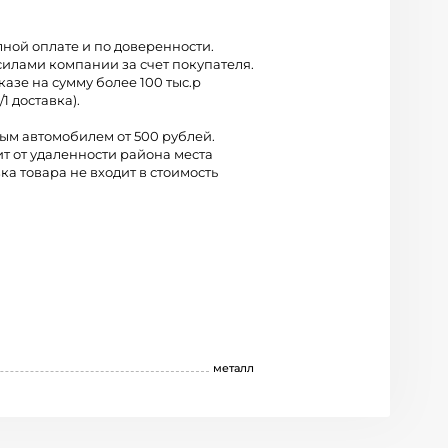
лной оплате и по доверенности.
силами компании за счет покупателя.
казе на сумму более 100 тыс.р
/1 доставка).
вым автомобилем от 500 рублей.
ит от удаленности района места
ка товара не входит в стоимость
металл