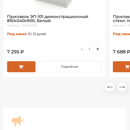
Прилавок ЭП-101 демонстрационный
Прилав
850х540х900, Белый
стекл. 
Артикул : 00004924
Артикул : 
Под заказ:
10-12 дней
Под зака
-
+
7 295 ₽
7 688 
Подробнее