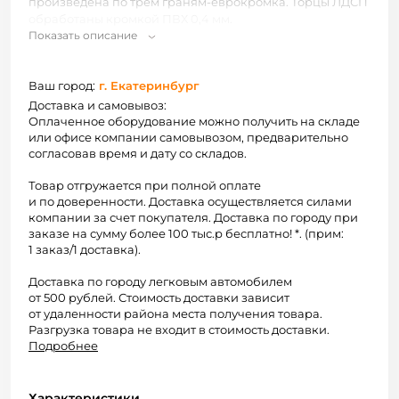
произведена по трем граням-еврокромка. Торцы ЛДСП
обработаны кромкой ПВХ 0,4 мм.
Показать описание
По Вашему запросу возможно изготовление
изделий по индивидуальным размерам, в других
Ваш город:
г. Екатеринбург
декорах ЛДСП
(красный, лайм, титан, синий, манго и
тд), с кромкой ПВХ/АВС толщиной 2 мм.
Доставка и самовывоз:
Нестандартное исполнение изделий рассчитывается
Оплаченное оборудование можно получить на складе
индивидуально.
или офисе компании самовывозом, предварительно
согласовав время и дату со складов.
В прилавки серии ЭП возможно дополнительно
Товар отгружается при полной оплате
установить дверцы стеклянные или ЛДСП. Стоимость
и по доверенности. Доставка осуществляется силами
дверок рассчитывается отдельно. При необходимости
компании за счет покупателя. Доставка по городу при
можно установить выкатной ящик, который будет
заказе на сумму более 100 тыс.р бесплатно! *. (прим:
выполнять функцию накопителя.
1 заказ/1 доставка).
Отгружается в разобранном виде. Упаковывается в
Доставка по городу легковым автомобилем
гофрокартон. Схема сборки предоставляется.
от 500 рублей. Стоимость доставки зависит
от удаленности района места получения товара.
Разгрузка товара не входит в стоимость доставки.
Подробнее
Характеристики