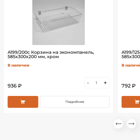
A199/200c Корзина на экономпанель,
A199/12
585х300х200 мм, хром
585х300
В наличии
В налич
-
+
936 ₽
792 ₽
Подробнее