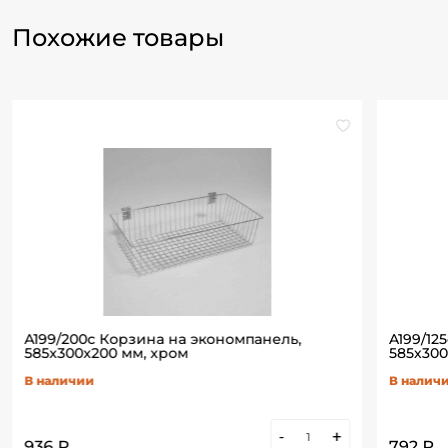
Похожие товары
A199/200c Корзина на экономпанель,
A199/12
585х300х200 мм, хром
585х300
В наличии
В налич
-
+
936 ₽
792 ₽