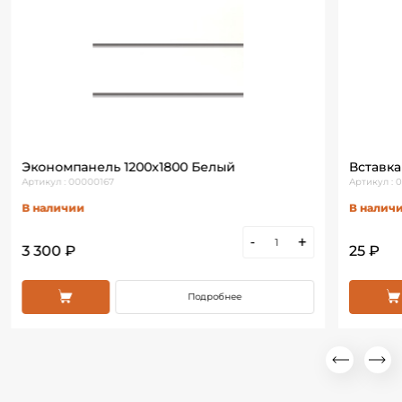
Экономпанель 1200х1800 Белый
Вставка
Артикул : 00000167
Артикул : 
В наличии
В налич
-
+
3 300 ₽
25 ₽
Подробнее