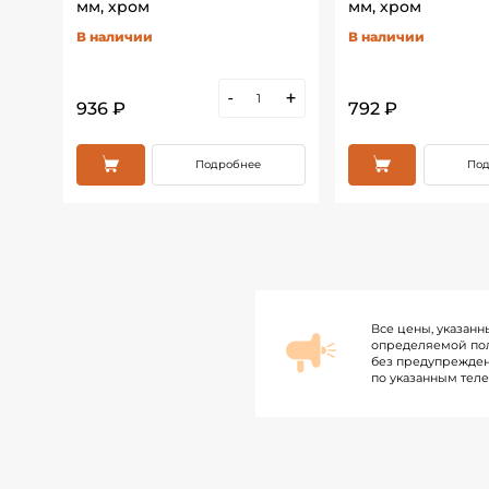
мм, хром
мм, хром
В наличии
В наличии
+
-
+
936 ₽
792 ₽
Подробнее
Под
Все цены, указанн
определяемой пол
без предупрежден
по указанным тел