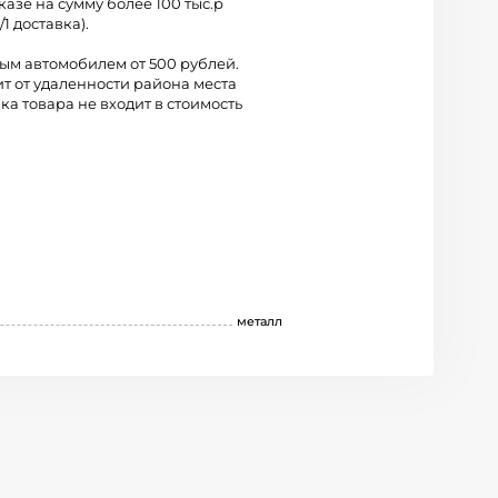
казе на сумму более 100 тыс.р
/1 доставка).
вым автомобилем от 500 рублей.
ит от удаленности района места
ка товара не входит в стоимость
металл