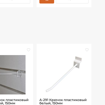
чок пластиковый
А-291 Крючок пластиковый
А-2
й, 150мм
белый, 150мм
бел