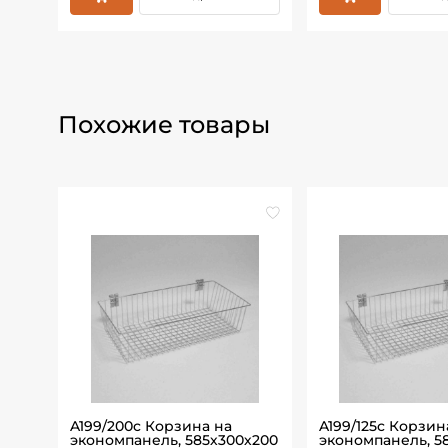
Похожие товары
авка
A199/200c Корзина на
A199/125c Корзин
шляп
экономпанель, 585х300х200
экономпанель, 5