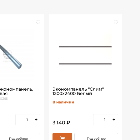
 экономпанель,
Экономпанель "Слим"
Эко
вая
1200х2400 Белый
120
00365
В наличии
В н
-
+
-
+
3 140 ₽
3 2
Подробнее
Подробнее