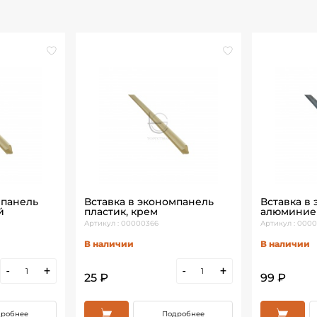
мпанель
Вставка в экономпанель
Вставка в
й
пластик, крем
алюминие
Артикул : 00000366
Артикул : 000
В наличии
В наличии
-
+
-
+
25 ₽
99 ₽
робнее
Подробнее