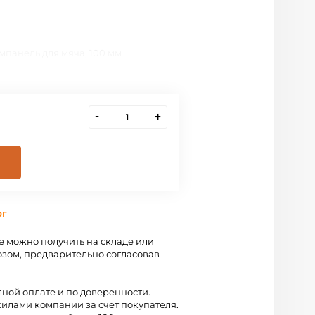
мпанель для мяча, 100 мм
-
+
рг
 можно получить на складе или
зом, предварительно согласовав
лной оплате и по доверенности.
силами компании за счет покупателя.