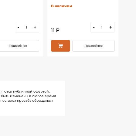
В наличии
В н
-
+
-
+
11 ₽
15 ₽
Подробнее
Подробнее
ляются публичной офертой,
т быть изменены в любое время
поставки просьба обращаться