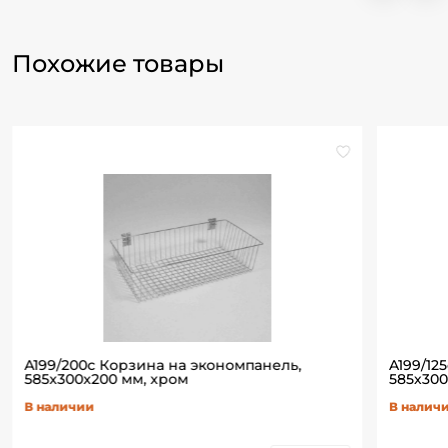
Похожие товары
A199/200c Корзина на экономпанель,
A199/12
585х300х200 мм, хром
585х300
В наличии
В налич