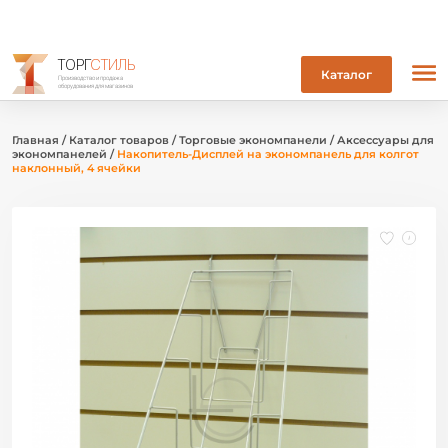
ТОРГ
СТИЛЬ
Каталог
Производство и продажа
оборудования для магазинов
Главная
/
Каталог товаров
/
Торговые экономпанели
/
Аксессуары для
экономпанелей
/
Накопитель-Дисплей на экономпанель для колгот
наклонный, 4 ячейки