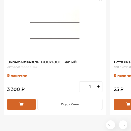
Экономпанель 1200х1800 Белый
Вставка
Артикул : 00000167
Артикул : 
В наличии
В налич
-
+
3 300 ₽
25 ₽
Подробнее