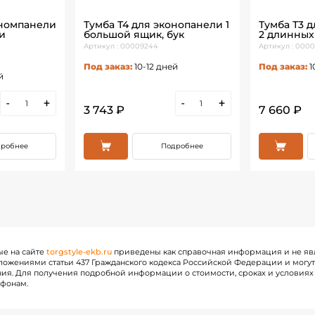
ономпанели
Тумба Т4 для эконопанели 1
Тумба Т3 
и
большой ящик, бук
2 длинных
Артикул : 00009244
Артикул : 000
Под заказ:
10-12 дней
Под заказ:
1
й
-
+
-
+
3 743 ₽
7 660 ₽
робнее
Подробнее
ые на сайте
torgstyle-ekb.ru
приведены как справочная информация и не яв
ожениями статьи 437 Гражданского кодекса Российской Федерации и могу
ия. Для получения подробной информации о стоимости, сроках и условиях 
ефонам.