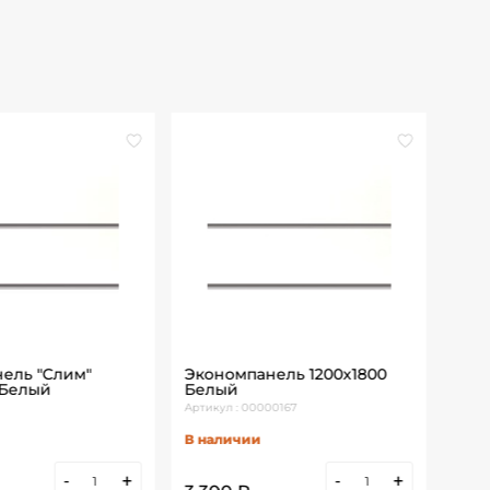
ель "Слим"
Экономпанель 1200х1800
Вст
 Белый
Белый
пла
Артикул : 00000167
Артик
В наличии
В н
-
+
-
+