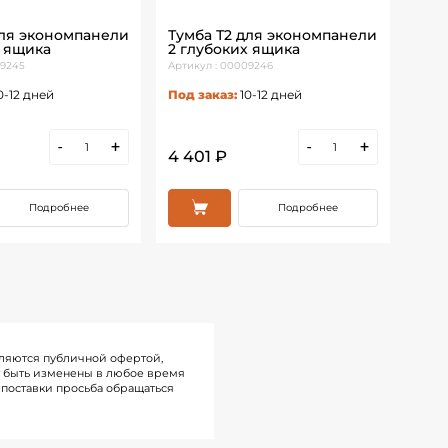
для экономпанели
Тумба Т2 для экономпанели
Тум
 ящика
2 глубоких ящика
с р
Бел
09245
Артикул : 00009246
Артик
0-12 дней
Под заказ:
10-12 дней
Под 
-
+
-
+
4 401 ₽
4 4
Подробнее
Подробнее
ляются публичной офертой,
т быть изменены в любое время
поставки просьба обращаться