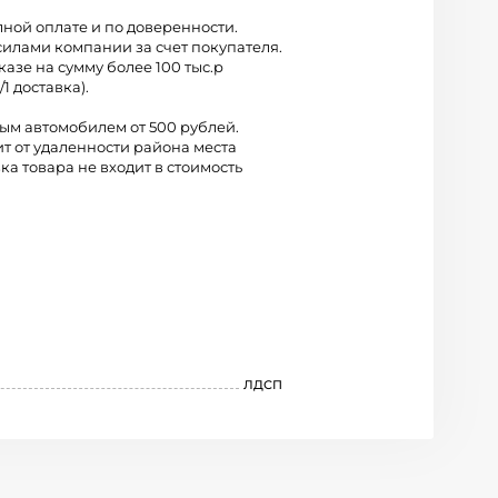
лной оплате и по доверенности.
силами компании за счет покупателя.
казе на сумму более 100 тыс.р
/1 доставка).
вым автомобилем от 500 рублей.
ит от удаленности района места
ка товара не входит в стоимость
ЛДСП