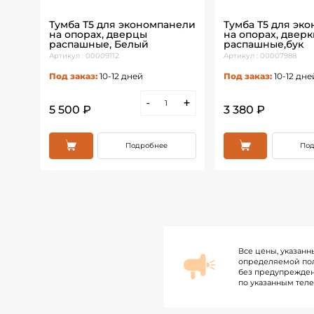
нели
Тумба Т5 для экономпанели
Тумба Т5 для эк
,
на опорах, дверцы
на опорах, дверк
распашные, Белый
распашные,бук
Артикул : 00009112
Артикул : 00007988
Под заказ:
10-12 дней
Под заказ:
10-12 дне
+
-
+
5 500 ₽
3 380 ₽
Подробнее
Под
Все цены, указанн
определяемой пол
без предупрежден
по указанным тел