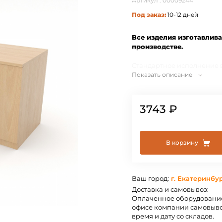
Артикул : 00009244
Под заказ:
10-12 дней
Все изделия изготавлив
производстве.
Стандартное исполнение в 
Показать описание
Вишня, Белый, Серый с и
толщиной 0,4 мм в тон ЛД
По Вашему запросу возм
3743 ₽
индивидуальным размер
(красный, лайм, титан, син
толщиной 2 мм.
Нестандартное исполнени
В корзину
индивидуально.
Вся продукция отгружаетс
Ваш город:
г. Екатеринбу
Упаковывается в гофрокар
Доставка и самовывоз:
Оплаченное оборудование
офисе компании самовыво
время и дату со складов.