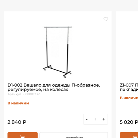
D1-002 Вешало для одежды П-образное,
Z1-007 
регулируемое, на колесах
пеклади
Артикул : 00000232
В налич
В наличии
-
+
2 840 ₽
5 020 
Подробнее