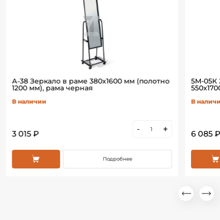
А-38 Зеркало в раме 380х1600 мм (полотно
5М-05К
1200 мм), рама черная
550х170
В наличии
В налич
-
+
3 015 ₽
6 085 
Подробнее