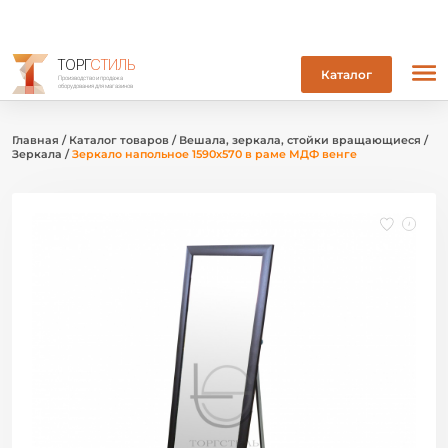
ТОРГ
СТИЛЬ
Каталог
Производство и продажа
оборудования для магазинов
Главная
/
Каталог товаров
/
Вешала, зеркала, стойки вращающиеся
/
Зеркала
/
Зеркало напольное 1590х570 в раме МДФ венге