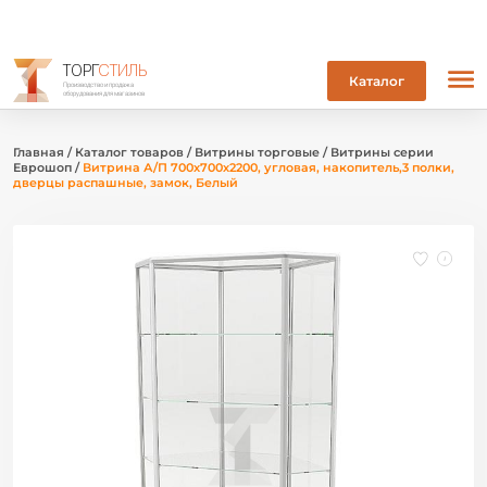
ТОРГ
СТИЛЬ
Каталог
Производство и продажа
оборудования для магазинов
Главная
/
Каталог товаров
/
Витрины торговые
/
Витрины серии
Еврошоп
/
Витрина А/П 700х700х2200, угловая, накопитель,3 полки,
дверцы распашные, замок, Белый