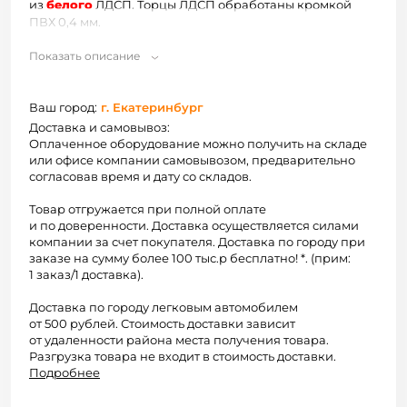
из
белого
ЛДСП. Торцы ЛДСП обработаны кромкой
ПВХ 0,4 мм.
Показать описание
Изделия отгружаются в разобранном виде. Упаковка:
гофрокартон. Схема сборки предоставляется.
Ваш город:
г. Екатеринбург
По Вашему запросу возможно изготовление
изделий по индивидуальным размерам, в других
Доставка и самовывоз:
декорах ЛДСП.
Оплаченное оборудование можно получить на складе
Нестандартное исполнение изделий рассчитывается
или офисе компании самовывозом, предварительно
согласовав время и дату со складов.
индивидуально.
Товар отгружается при полной оплате
и по доверенности. Доставка осуществляется силами
компании за счет покупателя. Доставка по городу при
заказе на сумму более 100 тыс.р бесплатно! *. (прим:
1 заказ/1 доставка).
Доставка по городу легковым автомобилем
от 500 рублей. Стоимость доставки зависит
от удаленности района места получения товара.
Разгрузка товара не входит в стоимость доставки.
Подробнее