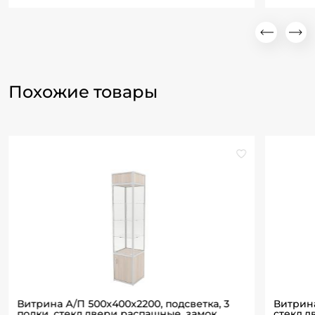
Похожие товары
Витрина А/П 500х400х2200, подсветка, 3
Витрина
полки, стекл.двери распашные, замок,
стекл.д