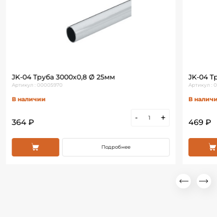
JK-04 Труба 3000х0,8 Ø 25мм
JK-04 Т
Артикул : 00005970
Артикул : 
В наличии
В налич
-
+
364 ₽
469 ₽
Подробнее