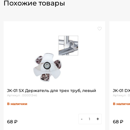
Похожие товары
JK-01 SX Держатель для трех труб, левый
JK-01 D
Артикул : 00001346
Артикул :
В наличии
В налич
-
+
68 ₽
68 ₽