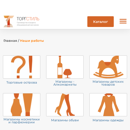
ТОРГ
СТИЛЬ
Каталог
Производство и продажа
оборудования для магазинов
Главная
/
Наши работы
Магазины -
Магазины детских
Торговые острова
Алкомаркеты
товаров
Магазины косметики
Магазины обуви
Магазины одежды
и парфюмерии