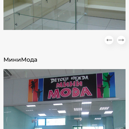
МиниМода