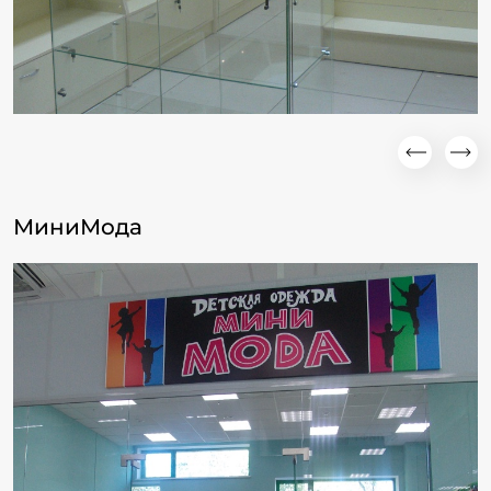
МиниМода