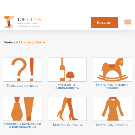
ТОРГ
СТИЛЬ
Каталог
Производство и продажа
оборудования для магазинов
Главная
/
Наши работы
Магазины -
Магазины детских
Торговые острова
Алкомаркеты
товаров
Магазины косметики
Магазины обуви
Магазины одежды
и парфюмерии