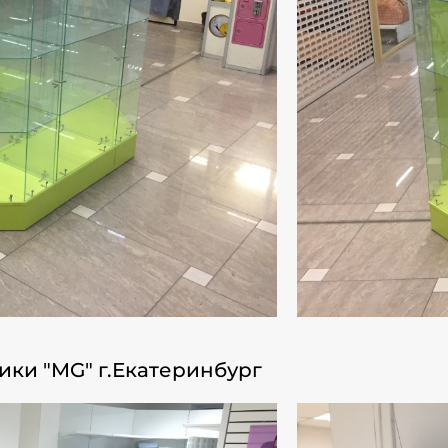
ки "MG" г.Екатеринбург