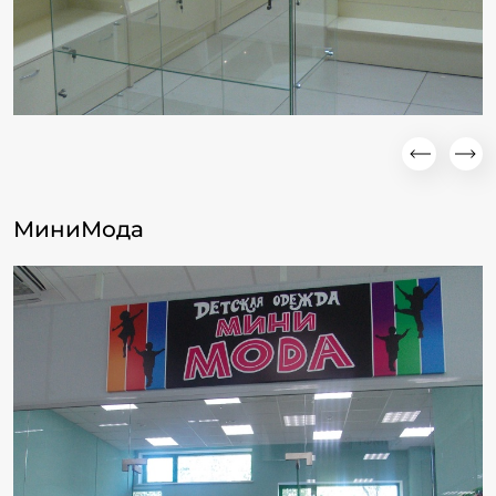
МиниМода