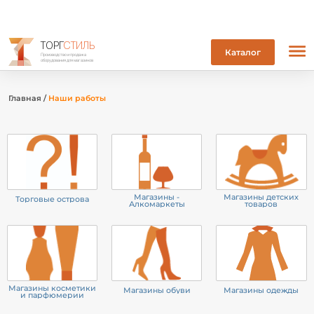
ТОРГ
СТИЛЬ
Каталог
Производство и продажа
оборудования для магазинов
Главная
/
Наши работы
Магазины -
Магазины детских
Торговые острова
Алкомаркеты
товаров
Магазины косметики
Магазины обуви
Магазины одежды
и парфюмерии