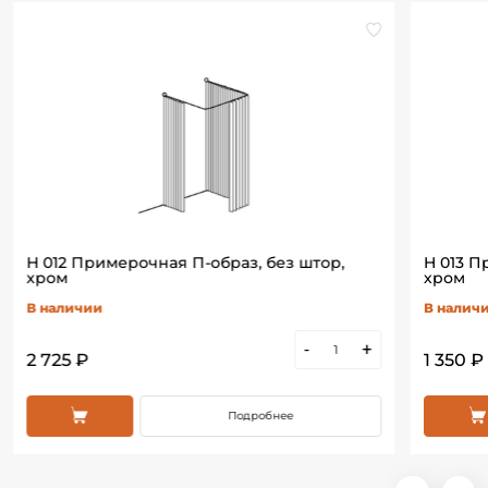
H 012 Примерочная П-образ, без штор,
H 013 П
хром
хром
В наличии
В налич
-
+
2 725 ₽
1 350 ₽
Подробнее