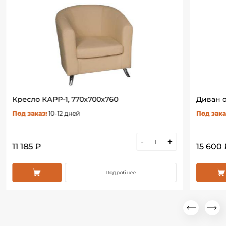
Кресло КАРР-1, 770х700х760
Диван о
Под заказ:
10-12 дней
Под зака
-
+
11 185 ₽
15 600
Подробнее