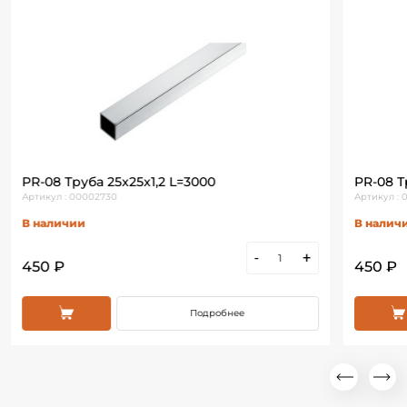
PR-08 Труба 25х25х1,2 L=3000
PR-08 Т
Артикул : 00002730
Артикул :
В наличии
В налич
-
+
450 ₽
450 ₽
Подробнее