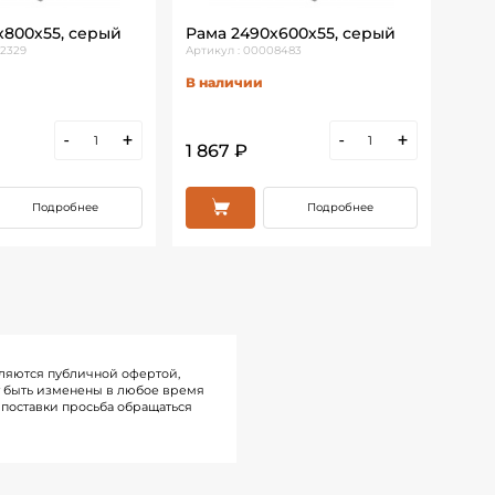
х800х55, серый
Рама 2490х600х55, серый
Рам
02329
Артикул : 00008483
Артик
В наличии
В н
-
+
-
+
1 867 ₽
2 11
Подробнее
Подробнее
ляются публичной офертой,
т быть изменены в любое время
поставки просьба обращаться