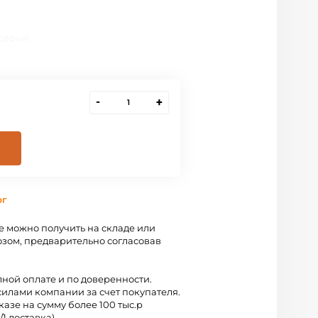
 серый
-
+
рг
 можно получить на складе или
зом, предварительно согласовав
лной оплате и по доверенности.
силами компании за счет покупателя.
казе на сумму более 100 тыс.р
/1 доставка).