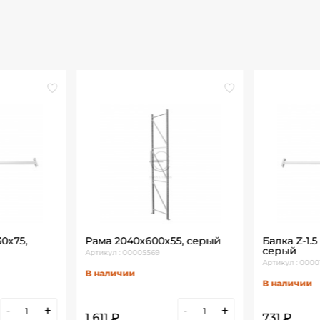
30х75,
Рама 2040х600х55, серый
Балка Z-1.
серый
Артикул : 00005569
Артикул : 000
В наличии
В наличии
-
+
-
+
1 611 ₽
731 ₽