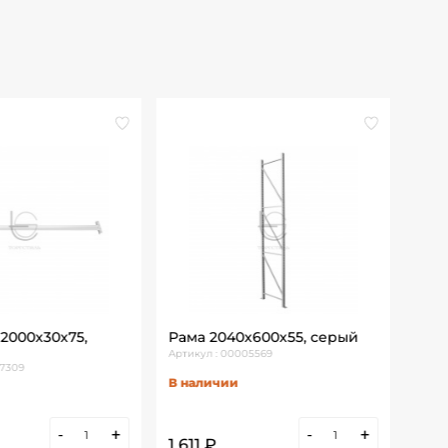
5 2000х30х75,
Рама 2040х600х55, серый
Артикул : 00005569
07309
В наличии
-
+
-
+
1 611 ₽