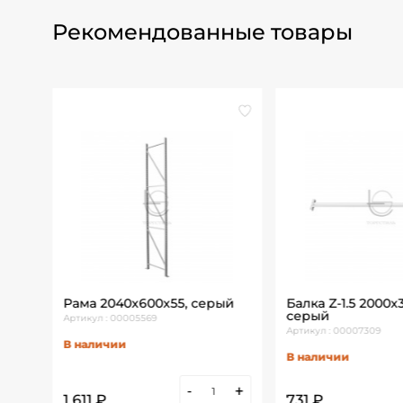
Рекомендованные товары
Рама 2040х600х55, серый
Балка Z-1.5 2000х
серый
Артикул : 00005569
Артикул : 00007309
В наличии
В наличии
+
-
+
1 611 ₽
731 ₽