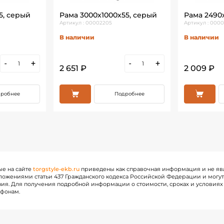
5, серый
Рама 3000х1000х55, серый
Рама 2490
Артикул : 00002205
Артикул : 000
В наличии
В наличии
-
+
-
+
2 651 ₽
2 009 ₽
робнее
Подробнее
ые на сайте
torgstyle-ekb.ru
приведены как справочная информация и не яв
ожениями статьи 437 Гражданского кодекса Российской Федерации и могу
ия. Для получения подробной информации о стоимости, сроках и условиях 
ефонам.