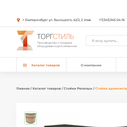
г. Екатеринбург ул. Высоцкого, 42/2, 2 этаж
+7(343)345-04-16
ТОРГ
СТИЛЬ
Производство и продажа
оборудования для магазинов
Каталог товаров
О компании
Главная
/
Каталог товаров
/
Стойки Ресепшн
/
Стойка администра