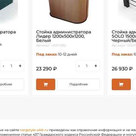
ратора
Стойка администратора
Стойка ад
Лидер 1200х500х1200,
SOLO 1500х
Белый
Черный/Б
й
Артикул : 00011652
Артикул : 0001
Под заказ:
10-12 дней
Под заказ:
1
-
+
-
+
23 290 ₽
26 930 ₽
робнее
Подробнее
ые на сайте
torgstyle-ekb.ru
приведены как справочная информация и не яв
ожениями статьи 437 Гражданского кодекса Российской Федерации и могу