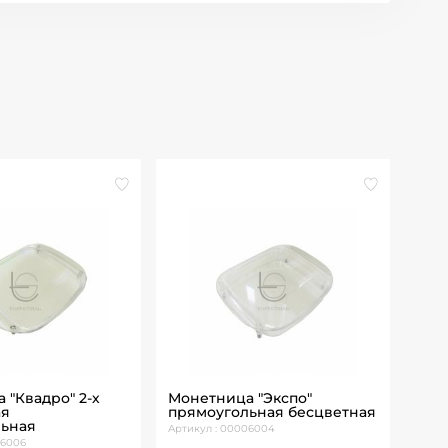
 "Квадро" 2-х
Монетница "Экспо"
Под
ая
прямоугольная бесцветная
сек
льная
Артикул : 00006004
Артик
06006