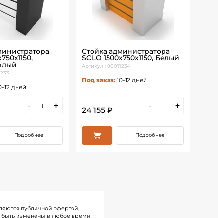
министратора
Стойка администратора
Сто
750х1150,
SOLO 1500х750х1150, Белый
Сат
елый
Артикул : 00011234
Под 
1233
Под заказ:
10-12 дней
0-12 дней
-
+
-
+
24 155 ₽
11 
Подробнее
Подробнее
ляются публичной офертой,
т быть изменены в любое время