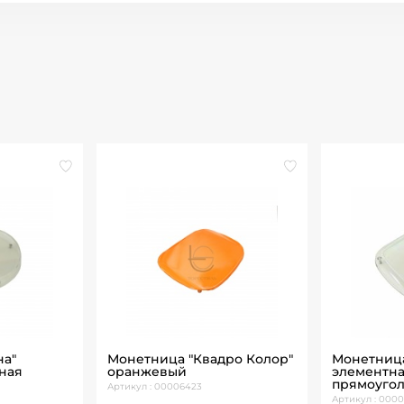
на"
Монетница "Квадро Колор"
Монетница
тная
оранжевый
элементн
прямоуго
Артикул : 00006423
Артикул : 000