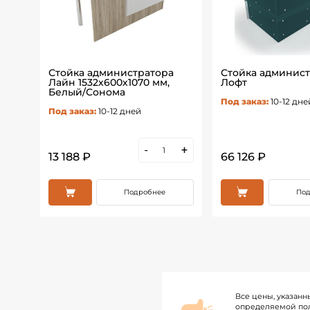
а
Стойка администратора
Стойка админист
Лайн 1532х600х1070 мм,
Лофт
Белый/Сонома
Под заказ:
10-12 дне
Под заказ:
10-12 дней
+
-
+
13 188 ₽
66 126 ₽
Подробнее
Под
Все цены, указанн
определяемой пол