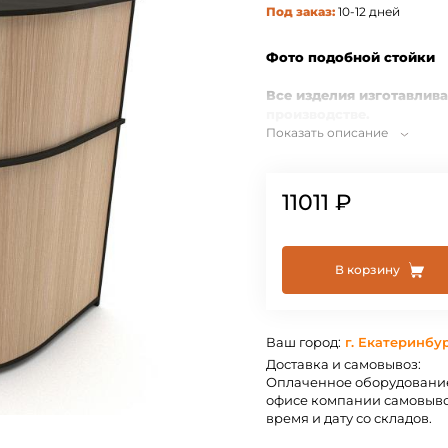
Под заказ:
10-12 дней
Фото подобной стойки
Все изделия изготавлив
производстве.
Показать описание
Стандартное исполнение 
из
белого
ЛДСП. Торцы ЛД
мм.
11011 ₽
Изделия отгружаются в ра
гофрокартон. Схема сборк
В корзину
По Вашему запросу возм
индивидуальным размера
Нестандартное исполнени
индивидуально.
Ваш город:
г. Екатеринбу
Доставка и самовывоз:
Оплаченное оборудование
офисе компании самовыво
время и дату со складов.