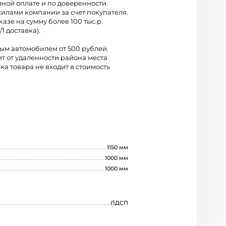
лной оплате и по доверенности.
силами компании за счет покупателя.
казе на сумму более 100 тыс.р
/1 доставка).
вым автомобилем от 500 рублей.
ит от удаленности района места
ка товара не входит в стоимость
1150 мм
1000 мм
1000 мм
ЛДСП