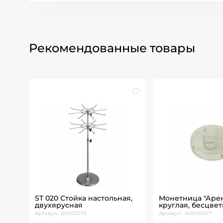
Рекомендованные товары
 2
ST 020 Стойка настольная,
Монетница "Аре
двухярусная
круглая, бесцве
Артикул : 00003273
Артикул : 00006007