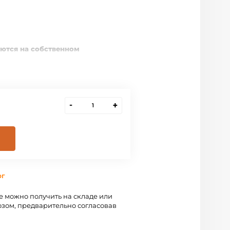
аются на собственном
стоек серии Визит
СП обработаны кромкой ПВХ 0,4
-
+
зобранном виде. Упаковка:
и предоставляется.
ожно изготовление изделий по
м, в других декорах ЛДСП.
е изделий рассчитывается
рг
 можно получить на складе или
зом, предварительно согласовав