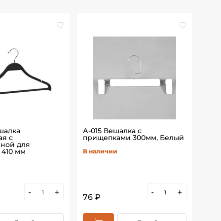
шалка
А-015 Вешалка с
B-0
ая с
прищепками 300мм, Белый
пер
ной для
Бел
 410 мм
В наличии
В н
-
+
-
+
76 ₽
79 