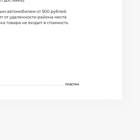
/1 доставка).
вым автомобилем от 500 рублей.
ит от удаленности района места
ка товара не входит в стоимость
пластик