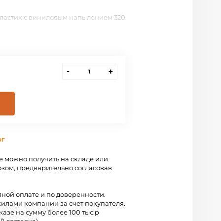
ластик с виниловым напылением 320
-
+
рг
 можно получить на складе или
зом, предварительно согласовав
лной оплате и по доверенности.
силами компании за счет покупателя.
казе на сумму более 100 тыс.р