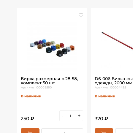
м,
Бирка размерная р.28-58,
D6-006 Вилка-съ
комплект 50 шт
одежды, 2000 мм
Артикул : 00009590
Артикул : 00004435
В наличии
В наличии
+
-
+
250 ₽
320 ₽